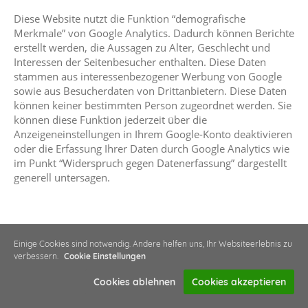
Diese Website nutzt die Funktion “demografische
Merkmale” von Google Analytics. Dadurch können Berichte
erstellt werden, die Aussagen zu Alter, Geschlecht und
Interessen der Seitenbesucher enthalten. Diese Daten
stammen aus interessenbezogener Werbung von Google
sowie aus Besucherdaten von Drittanbietern. Diese Daten
können keiner bestimmten Person zugeordnet werden. Sie
können diese Funktion jederzeit über die
Anzeigeneinstellungen in Ihrem Google-Konto deaktivieren
oder die Erfassung Ihrer Daten durch Google Analytics wie
im Punkt “Widerspruch gegen Datenerfassung” dargestellt
generell untersagen.
Google Analytics Remarketing
Einige Cookies sind notwendig. Andere helfen uns, Ihr Websiteerlebnis zu
verbessern.
Cookie Einstellungen
Unsere Websites nutzen die Funktionen von Google
Analytics Remarketing in Verbindung mit den
Cookies ablehnen
Cookies akzeptieren
geräteübergreifenden Funktionen von Google AdWords
und Google DoubleClick. Anbieter ist die Google Inc., 1600