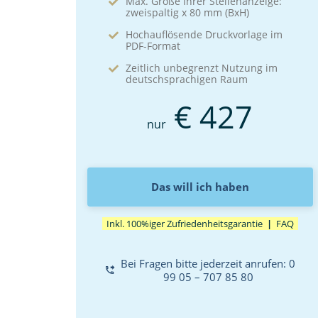
Max. Größe Ihrer Stellenanzeige:
zweispaltig x 80 mm (BxH)
Hochauflösende Druckvorlage im
PDF-Format
Zeitlich unbegrenzt Nutzung im
deutschsprachigen Raum
€ 427
nur
Das will ich haben
Inkl. 100%iger Zufriedenheitsgarantie
|
FAQ
Bei Fragen bitte jederzeit anrufen: 0 
99 05 – 707 85 80