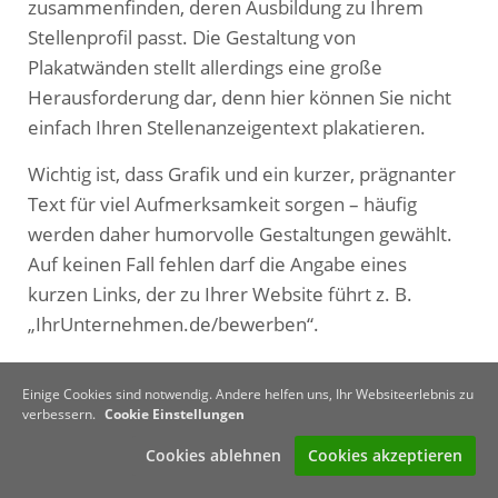
zusammenfinden, deren Ausbildung zu Ihrem
Stellenprofil passt. Die Gestaltung von
Plakatwänden stellt allerdings eine große
Herausforderung dar, denn hier können Sie nicht
einfach Ihren Stellenanzeigentext plakatieren.
Wichtig ist, dass Grafik und ein kurzer, prägnanter
Text für viel Aufmerksamkeit sorgen – häufig
werden daher humorvolle Gestaltungen gewählt.
Auf keinen Fall fehlen darf die Angabe eines
kurzen Links, der zu Ihrer Website führt z. B.
„IhrUnternehmen.de/bewerben“.
Bei einigen Anbietern haben Sie die Möglichkeit,
Einige Cookies sind notwendig. Andere helfen uns, Ihr Websiteerlebnis zu
sich verfügbare Plakatwände in der bevorzugten
verbessern.
Cookie Einstellungen
Region direkt online anzeigen zu lassen. Ziehen Sie
Cookies ablehnen
Cookies akzeptieren
für deren Gestaltung unbedingt einen Profi hinzu.