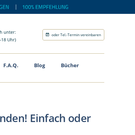
h unter:
oder Tel.-Termin vereinbaren
–18 Uhr)
F.A.Q.
Blog
Bücher
inden! Einfach oder