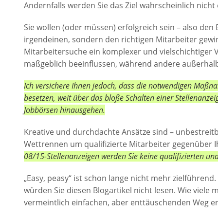
Andernfalls werden Sie das Ziel wahrscheinlich nicht 
Sie wollen (oder müssen) erfolgreich sein – also den 
irgendeinen, sondern den richtigen Mitarbeiter gew
Mitarbeitersuche ein komplexer und vielschichtiger 
maßgeblich beeinflussen, während andere außerhalb I
Ich versichere Ihnen jedoch, dass die notwendigen Maßna
besetzen, weit über das bloße Schalten einer Stellenanzei
Jobbörsen hinausgehen.
Kreative und durchdachte Ansätze sind – unbestreitba
Wettrennen um qualifizierte Mitarbeiter gegenüber
08/15-Stellenanzeigen werden Sie keine qualifizierten u
„Easy, peasy“ ist schon lange nicht mehr zielführen
würden Sie diesen Blogartikel nicht lesen. Wie viel
vermeintlich einfachen, aber enttäuschenden Weg er